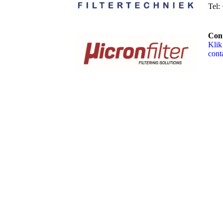
Tel:
Cont
Klik
cont