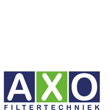
Style MC750 - Microil 1200