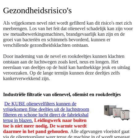
Gezondheidsrisico's
Als vrijgekomen nevel niet wordt gefilterd kan dit risico's met zich
meebrengen. Los van het feit dat olienevel schadelijk kan zijn voor
uw metaalbewerkingsmachines, brandgevaarlijk kan zijn en de
groei van bacteriën en schimmels bevorderd, kunnen er
verschillende gezondheidsklachten ontstaan.
Door inademing van de nevel en rookdeeltjes kunnen klachten
ontstaan aan de luchtwegen zoals keel, neus en longen. Het
neerslaan van deeltjes op de huid kan hardnekkige jeuk en uitslag
veroorzaken. Op de lange termijn kunnen deze deeltjes zelfs
kankerverwekkend zijn.
Industriële filtratie van olienevel, oliemist en rookdeeltjes
De KUBE olienevelfilters kunnen de
vrijgekomen fijne deeltjes uit de luchtstroom
filteren en schone lucht direct de fabriekshal
terug in blazen.
Leidingwerk naar buiten
toe is niet meer nodig, De warmte wordt
daarmee in het pand gehoude
n
.
Alle afgevangen vloeistof gaat
via de olieretourslang weer terug de machine in of wordt separaat