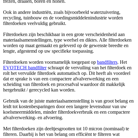
frezen, draaien, boren en honen.
Ook in andere industriën, zoals bijvoorbeeld waterzuivering,
recycling, tuinbouw en de voedingsmiddelenindustrie worden
filterdoeken veelvuldig gebruikt.
Filterdoeken zijn beschikbaar in een grote verscheidenheid aan
materiaalsamenstellingen, type weefsel en diktes. Alle filterdoeken
worden op maat gemaakt en geleverd op de gewenste breedte en
lengte, afgestemd op uw specifieke toepassing.
Filterdoeken worden voornamelijk toegepast op
bandfilters
. Het
EVOTECH bandfilter
schraapt de vervuiling van het filterdoek en
rolt het vervuilde filterdoek automatisch op. Dit heeft als voordeel
dat er sprake is van een compactere afvalverwerking en een
scheiding van filterdoek en procesafval waardoor dit makkelijk
hergebruikt / gerecycled kan worden.
Gebruik van de juiste materiaalsamenstelling is van groot belang en
leidt tot kostenbesparingen door een langere levensduur van uw
koelsmeermiddelen, minder filterdoekverbruik en een compactere
afvalverwerking- en afvoering.
Met filterdoeken zijn deeltjesgrootten tot 10 micron (nominaal) te
filteren. Daarbij is het van belang om efficiënt te filteren wat