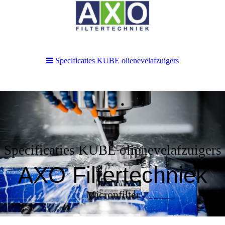
Specificaties KUBE olienevelafzuigers
Specificaties KUBE olienevelafzuigers
AXO Filtertechniek
Micronfilter