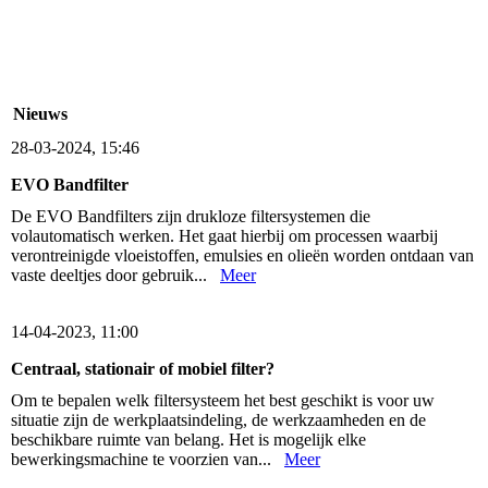
AXO Olie Afscheider
Afzuigkap lamellen incl KUBE Olienevalfzuigers
Nieuws
28-03-2024, 15:46
EVO Bandfilter
De EVO Bandfilters zijn drukloze filtersystemen die
volautomatisch werken. Het gaat hierbij om processen waarbij
verontreinigde vloeistoffen, emulsies en olieën worden ontdaan van
vaste deeltjes door gebruik...
Meer
14-04-2023, 11:00
Centraal, stationair of mobiel filter?
Om te bepalen welk filtersysteem het best geschikt is voor uw
situatie zijn de werkplaatsindeling, de werkzaamheden en de
beschikbare ruimte van belang. Het is mogelijk elke
bewerkingsmachine te voorzien van...
Meer