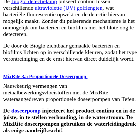
De
Bioglo detectielamp
pulseert continu tussen
verschillende
ultraviolette (UV) golflengten
, wat
bacteriële fluorescentie opwekt en de detectie hiervan
mogelijk maakt. Zonder dit pulserende mechanisme is het
onmogelijk om bacteriën en biofilms met het blote oog te
detecteren.
De door de Bioglo zichtbaar gemaakte bacteriën en
biofilms lichten op in verschillende kleuren, zodat het type
verontreiniging en de ernst hiervan direct duidelijk wordt.
MixRite 3.5 Proportionele Doseerpomp
Nauwkeurig vermengen van
metaalbewerkingsvloeistoffen met de MixRite
wateraangedreven proportionele doseerpompen van Tefen.
De
doseerpomp
injecteert het product continu en in de
juiste, in te stellen verhouding, in de waterstroom. De
MixRite doseerpompen gebruiken de waterleidingdruk
als enige aandrijfkracht!