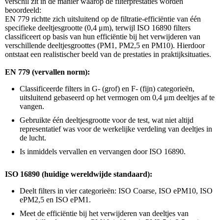
verschil zit in de manier waarop de filterprestaties worden
beoordeeld:
EN 779 richtte zich uitsluitend op de filtratie-efficiëntie van één
specifieke deeltjesgrootte (0,4 μm), terwijl ISO 16890 filters
classificeert op basis van hun efficiëntie bij het verwijderen van
verschillende deeltjesgroottes (PM1, PM2,5 en PM10). Hierdoor
ontstaat een realistischer beeld van de prestaties in praktijksituaties.
EN 779 (vervallen norm):
Classificeerde filters in G- (grof) en F- (fijn) categorieën,
uitsluitend gebaseerd op het vermogen om 0,4 μm deeltjes af te
vangen.
Gebruikte één deeltjesgrootte voor de test, wat niet altijd
representatief was voor de werkelijke verdeling van deeltjes in
de lucht.
Is inmiddels vervallen en vervangen door ISO 16890.
ISO 16890 (huidige wereldwijde standaard):
Deelt filters in vier categorieën: ISO Coarse, ISO ePM10, ISO
ePM2,5 en ISO ePM1.
Meet de efficiëntie bij het verwijderen van deeltjes van