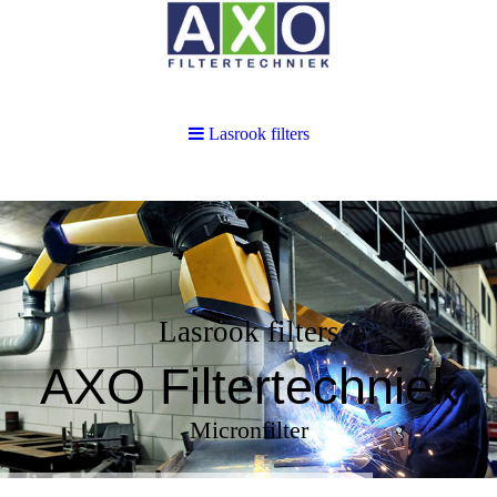
Lasrook filters
Lasrook filters
AXO Filtertechniek
Micronfilter