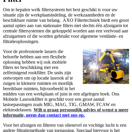
Om te bepalen welk filtersysteem het best geschikt is voor uw
situatie zijn de werkplaatsindeling, de werkzaamheden en de
beschikbare ruimte van belang. AXO Filtertechniek biedt een groot
aantal opties aan van stationaire filters met slechts één afzuigarm tot
centrale filtersystemen die gekoppeld worden aan een veelvoud aan
afzuigarmen of die worden gebruikt voor algemene ventilatie- en
filtratieoplossingen.
Voor de professionele lassers die
behoefte hebben aan een flexibele
oplossing hebben wij ook mobiele
filters ter beschikking met een
zelfreinigend rookfilter. De units zijn
ontworpen om op locatie lasrook af te
zuigen in kleinere ruimten en moeilijk
bereikbare ruimten, bijvoorbeeld in het
midden van een werkplaats of juist in een afgelegen hoek. Ons
Mobiele Lasrookfilter is geschikt voor een groot aantal
lastoepassingen zoals MIG, MAG, TIG, GMAW, FCAW en
elektrodelassen.
Wilt u graag persoonlijk advies of wenst u meer
informatie,
neem dan contact met ons op.
Voor het afzuigen en filteren van olienevel en vochtige lucht is een
andere filtratiemethode van toepassing. Speciaal hiervoor is het