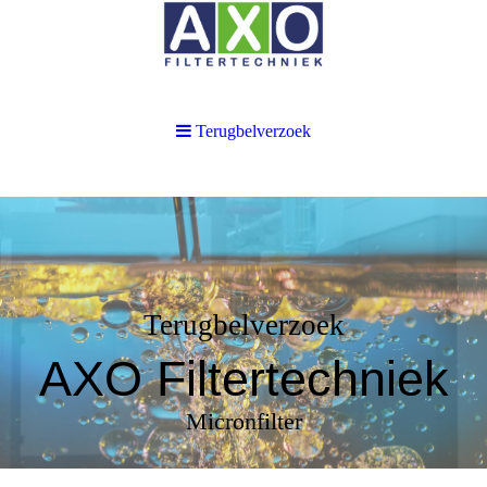
Terugbelverzoek
Terugbelverzoek
AXO Filtertechniek
Micronfilter