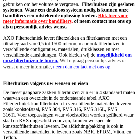
gebruiken om het volume te vergroten.
Filterhuizen zijn gesloten
systemen. Waar een drukloos systeem nodig is kunnen onze
bandfilters een uitstekende oplossing bieden.
Klik hier voor
meer informatie over bandfilters,
of neem contact met ons op
als u persoonlijk advies wenst.
AXO Filtertechniek levert filterzakken en filterkaarsen met een
filtratiegraad van 0,5 tot 1500 micron, maar ook filterhuizen in
verschillende configuraties, materialen, drukklassen en met
verschillende aansluitingen. Ook bieden wij de
mogelijkheid om
onze filterhuizen te huren.
Wilt u graag persoonlijk advies of
wenst u meer informatie,
neem dan contact met ons op
.
Filterhuizen volgens uw wensen en eisen
De meest gangbare zakken filterhuizen zijn er in 4 standaard maten
waarvan een overzicht in de onderstaande tabel. AXO
Filtertechniek kan filterhuizen in verschillende materialen leveren
zoals koolstofstaal, RVS 304, RVS 316, RVS 316L, RVS
316Ti.
Voor toepassingen waar vloeistoffen worden gefilterd waar
staal en RVS ongeschikt voor zijn, kunnen we speciale
kunststoffilterhuizen leveren.
De afdichting/pakking is ook in
verschillende materialen te leveren zoals NBR, EPDM, Viton, en
Teflon.