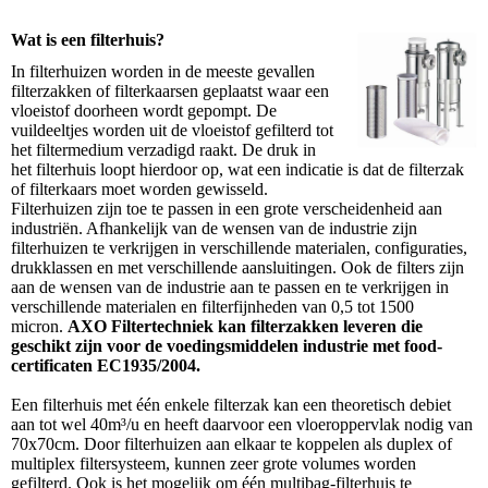
Wat is een filterhuis?
In filterhuizen worden in de meeste gevallen
filterzakken of filterkaarsen geplaatst waar een
vloeistof doorheen wordt gepompt. De
vuildeeltjes worden uit de vloeistof gefilterd tot
het filtermedium verzadigd raakt. De druk in
het filterhuis loopt hierdoor op, wat een indicatie is dat de filterzak
of filterkaars moet worden gewisseld.
Filterhuizen zijn toe te passen in een grote verscheidenheid aan
industriën. A
fhankelijk van de wensen van de industrie zijn
filterhuizen te verkrijgen in verschillende materialen, configuraties,
drukklassen
en met verschillende aansluitingen. Ook de filters zijn
aan de wensen van de industrie aan te passen en te verkrijgen in
verschillende materialen en filterfijnheden van 0,5 tot 1500
micron.
AXO Filtertechniek kan filterzakken leveren die
geschikt zijn voor de voedingsmiddelen industrie met food-
certificaten EC1935/2004.
Een filterhuis met één enkele filterzak kan een theoretisch debiet
aan tot wel 40
m³/u en heeft daarvoor een vloeroppervlak nodig van
70x70cm.
Door filterhuizen aan elkaar te koppelen als duplex of
multiplex filtersysteem, kunnen zeer grote volumes worden
gefilterd. Ook is het mogelijk om één multibag-filterhuis te