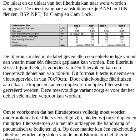
De inlaat en de uitlaat van het filterhuis kan naar wens worden
aangepast. De meest gangbare aansluitingen zijn ANSI en DIN
flenzen, BSP, NPT, Tri-Clamp en Cam-Lock.
De filterhuis maten in de tabel geven allen een enkelvoudige variant
aan waarin maar één filterzak geplaatst kan worden. Een filterhuis
size-2 bijvoorbeeld, is voorzien van één filterzak en kan een
theoretisch debiet aan van
40
m³/u. Dit formaat filterhuis neemt een
vloeroppervlak in van 70x70cm.
Door enkelvoudige filterhuizen
aan elkaar te koppelen kan een duplex of multiplex filtersysteem
gecre
ë
erd worden. Deze meervoudige variant zorgt er voor dat het
debiet vele malen vergroot kan worden.
Om te voorkomen dat het filtratieproces volledig moet worden
onderbroken als de filters verzadigd zijn, bieden wij onze duplex en
multiplex filtersystemen aan met afsluitkleppen die handmatig of
pneumatisch te bedienen zijn. Op deze manier kan één enkelvoudig
filterhuis worden afgesloten van de hoofdstroom om het filter te